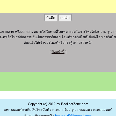
ุภาพ หยาบคาย หรือส่อความหมายไปในทางที่ไม่เหมาะสมในการโพสต์ข้อความ รูปภาพ
ะทู้หรือโพสต์ข้อความอันเป็นการฝ่าฝืนคำเตือนที่ทางเว็บไซต์ได้แจ้งไว้ ทางเว็บ
ต้องแจ้งให้เจ้าของโพสต์หรือกระทู้ทราบล่วงหน้า
[
ปิดหน้านี้
]
Copyright (c) 2012 by EcollectZone.com
แหล่งสะสมบัตรเติมเงินโทรศัพท์ / สะสมการ์ด / รูปภาพสะสม / สะสมแสตมป์
ติดต่อ WebmasteR :
jomtep_t5@hotmail.com