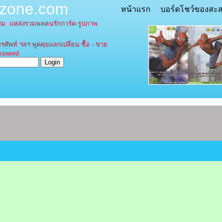
tzone.com
หน้าแรก
บอร์ดโชว์ของสะ
ะสม
แหล่งรวมพลคนรักการ์ด-รูปภาพ
รศัพท์ ฯลฯ พูดคุยแลกเปลี่ยน ซื้อ - ขาย
word