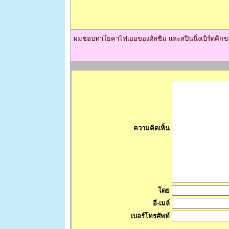
ผมชอบท่าโยคาไฟเออของดัสซิม และสปินนิ่งเบิร์ดคิกข
ความคิดเห็น
โดย
อี-เมล์
เบอร์โทรศัพท์