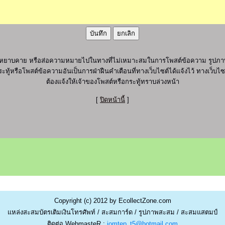
ุภาพ หยาบคาย หรือส่อความหมายไปในทางที่ไม่เหมาะสมในการโพสต์ข้อความ รูปภาพ
ะทู้หรือโพสต์ข้อความอันเป็นการฝ่าฝืนคำเตือนที่ทางเว็บไซต์ได้แจ้งไว้ ทางเว็บ
ต้องแจ้งให้เจ้าของโพสต์หรือกระทู้ทราบล่วงหน้า
[
ปิดหน้านี้
]
Copyright (c) 2012 by EcollectZone.com
แหล่งสะสมบัตรเติมเงินโทรศัพท์ / สะสมการ์ด / รูปภาพสะสม / สะสมแสตมป์
ติดต่อ WebmasteR :
jomtep_t5@hotmail.com