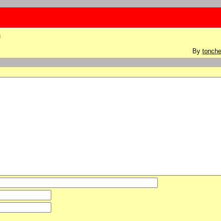
บ
By
tonche