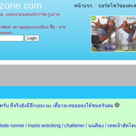
tzone.com
หน้าแรก
บอร์ดโชว์ของสะ
ะสม
แหล่งรวมพลคนรักการ์ด-รูปภาพ
รศัพท์ ฯลฯ พูดคุยแลกเปลี่ยน ซื้อ - ขาย
word
ะครับ ที่จริงยังมีอีกเยอะนะ เดี๋ยวจะทยอยลงให้ชมครับผม
ode runner / mario wrecking / challener / นนคิคุง / เทพเจ้าฮัตโ