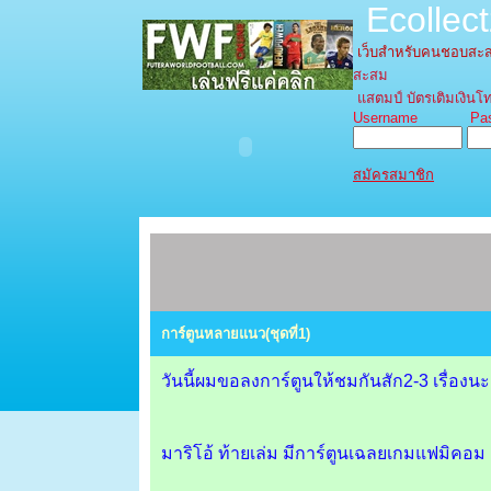
Ecollec
เว็บสำหรับคนชอบส
สะสม
แสตมป์ บัตรเติมเงินโท
Username Pass
สมัครสมาชิก
การ์ตูนหลายแนว(ชุดที่1)
วันนี้ผมขอลงการ์ตูนให้ชมกันสัก2-3 เรื่องน
มาริโอ้ ท้ายเล่ม มีการ์ตูนเฉลยเกมแฟมิคอม l