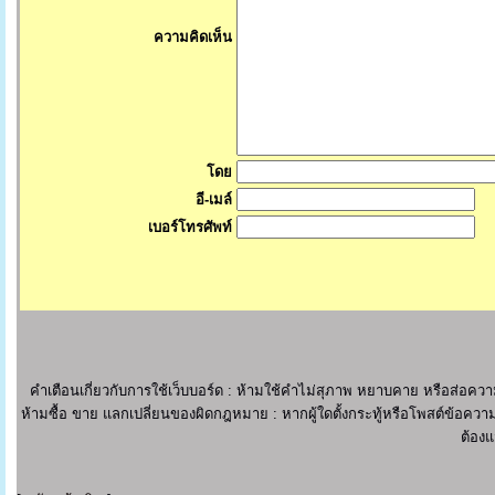
ความคิดเห็น
โดย
อี-เมล์
เบอร์โทรศัพท์
คำเตือนเกี่ยวกับการใช้เว็บบอร์ด : ห้ามใช้คำไม่สุภาพ หยาบคาย หรือส่อ
ห้ามซื้อ ขาย แลกเปลี่ยนของผิดกฎหมาย : หากผู้ใดตั้งกระทู้หรือโพสต์ข้อความ
ต้องแ