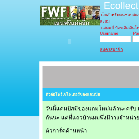
Ecollec
เว็บสำหรับคนชอบส
สะสม
แสตมป์ บัตรเติมเงินโท
Username Pass
สมัครสมาชิก
ตัวต่อโฟร์เซ่ไฟเตอร์ของแคมปัส
วันนี้แคมปัสมีของแถมใหม่แล้วนะครับ เ
กันนะ แต่ที่แถวบ้านผมพึ่งมีวางจำหน่
ตัวการ์ดด้านหน้า