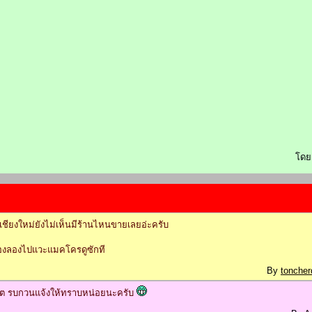
โด
ชียงใหม่ยังไม่เห็นมีร้านไหนขายเลยอ่ะครับ
ะต้องลองไปแวะแมคโครดูซักที
By
toncher
ขต รบกวนแจ้งให้ทราบหน่อยนะครับ