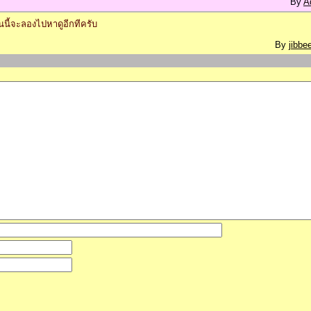
By
A
นนี้จะลองไปหาดูอีกทีครับ
By
jibbe