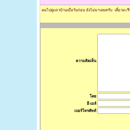
ผมไปดูแถวบ้านเมื่อวันก่อน ยังไม่มาเลยครับ เดี๋ยวมะรื
ความคิดเห็น
โดย
อี-เมล์
เบอร์โทรศัพท์