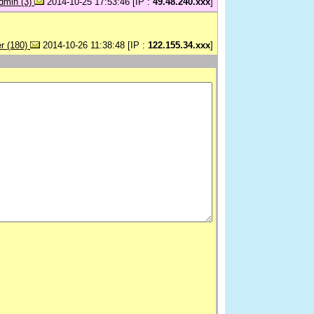
dmin (3)
2014-10-25 17:53:46 [IP :
49.48.240.xxx
]
er (180)
2014-10-26 11:38:48 [IP :
122.155.34.xxx
]