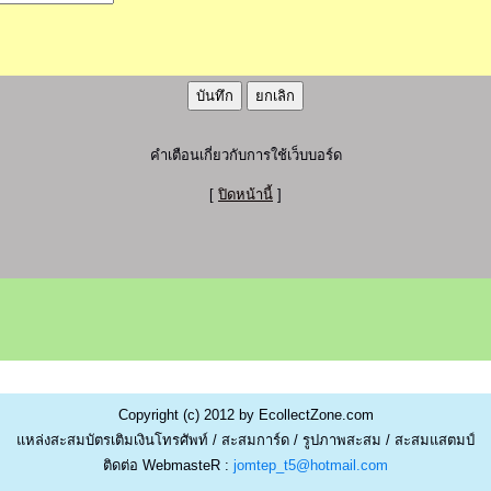
คำเตือนเกี่ยวกับการใช้เว็บบอร์ด
[
ปิดหน้านี้
]
Copyright (c) 2012 by EcollectZone.com
แหล่งสะสมบัตรเติมเงินโทรศัพท์ / สะสมการ์ด / รูปภาพสะสม / สะสมแสตมป์
ติดต่อ WebmasteR :
jomtep_t5@hotmail.com