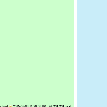
ncherd
2015-07-08 11:29:08 [IP :
49.231.231.xxx
]