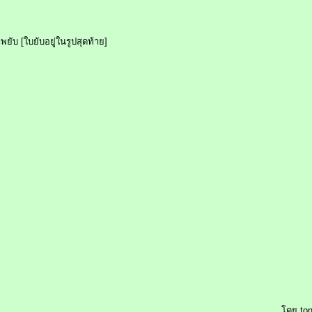
ับ [ใบยับอยู่ในรูปสุดท้าย]
โดย
to