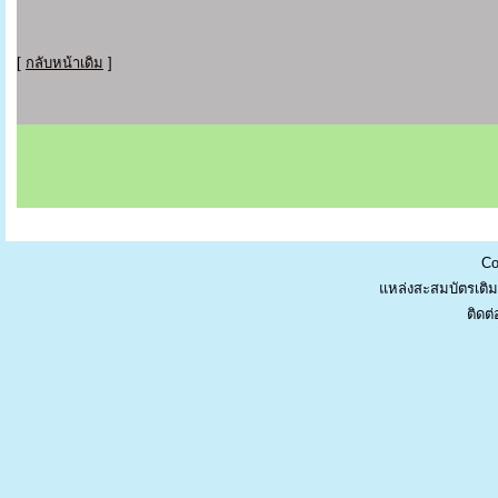
[
กลับหน้าเดิม
]
Co
แหล่งสะสมบัตรเติม
ติดต